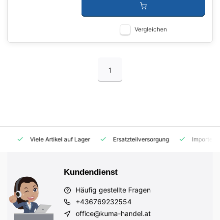
Vergleichen
1
Viele Artikel auf Lager
Ersatzteilversorgung
Importeur für
Kundendienst
Häufig gestellte Fragen
+436769232554
office@kuma-handel.at