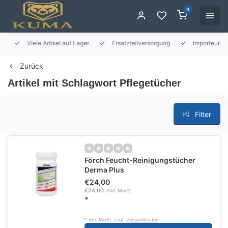
0
Viele Artikel auf Lager
Ersatzteilversorgung
Importeur für 
Zurück
Artikel mit Schlagwort Pflegetücher
Filter
Förch Feucht-Reinigungstücher
Derma Plus
€24,00
€24,00
Inkl. MwSt.
*
* Inkl. MwSt. zzgl.
Versandkosten