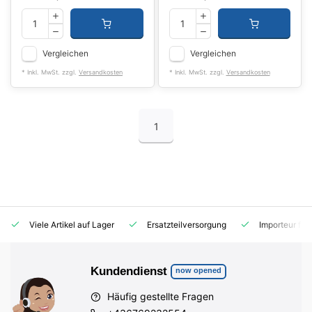
Vergleichen
Vergleichen
* Inkl. MwSt. zzgl.
Versandkosten
* Inkl. MwSt. zzgl.
Versandkosten
1
Viele Artikel auf Lager
Ersatzteilversorgung
Importeur für
Kundendienst
now opened
Häufig gestellte Fragen