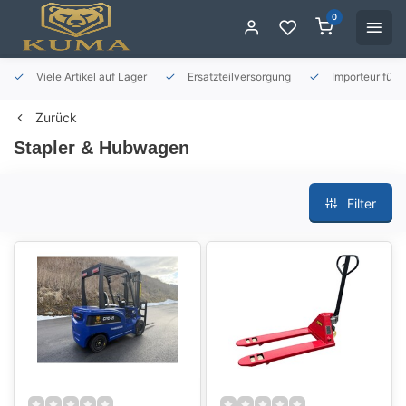
0
Viele Artikel auf Lager
Ersatzteilversorgung
Importeur für 
Zurück
Stapler & Hubwagen
Filter