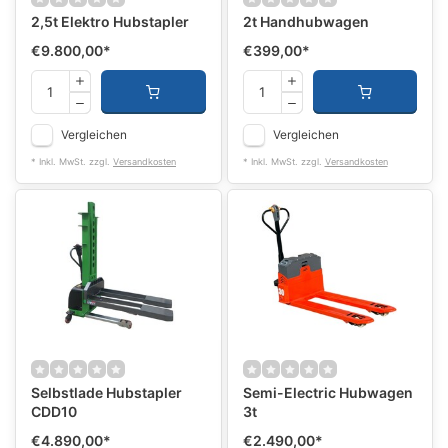
2,5t Elektro Hubstapler
2t Handhubwagen
€9.800,00
*
€399,00
*
Vergleichen
Vergleichen
* Inkl. MwSt. zzgl.
Versandkosten
* Inkl. MwSt. zzgl.
Versandkosten
Selbstlade Hubstapler
Semi-Electric Hubwagen
CDD10
3t
€4.890,00
*
€2.490,00
*