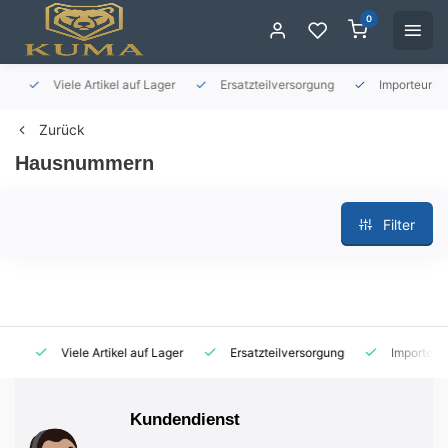
0
Viele Artikel auf Lager
Ersatzteilversorgung
Importeur für 
Zurück
Hausnummern
Filter
Viele Artikel auf Lager
Ersatzteilversorgung
Importeur fü
Kundendienst