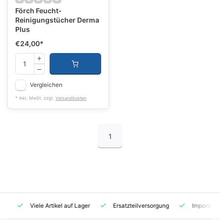
Förch Feucht-
Reinigungstücher Derma
Plus
€24,00
*
Vergleichen
* Inkl. MwSt. zzgl.
Versandkosten
1
Viele Artikel auf Lager
Ersatzteilversorgung
Importeur für