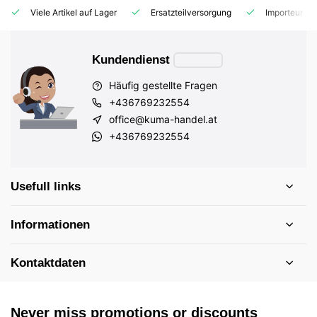
Viele Artikel auf Lager
Ersatzteilversorgung
Importeur fü
Kundendienst
Häufig gestellte Fragen
+436769232554
office@kuma-handel.at
+436769232554
Usefull links
Informationen
Kontaktdaten
Never miss promotions or discounts