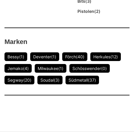
Bits
(3)
Pistolen
(2)
Marken
Bessy
(1)
Deventer
(1)
Förch
(40)
Herkules
(12)
Jemako
(4)
Milwaukee
(1)
Schösswender
(0)
Segway
(20)
Soudal
(3)
Südmetall
(37)