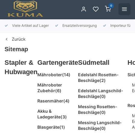
0
Viele Artikel auf Lager
Ersatzteilversorgung
Importeur für 
Zurück
Sitemap
Stapler &
Gartengeräte
Südmetall
H
Hubwagen
Mähroboter
(14)
Edelstahl Rosetten-
Sic
Beschläge
(2)
Mähroboter
M
Zubehör
(6)
Edelstahl Langschild-
E
Beschläge
(0)
Rasenmäher
(4)
Ros
Messing Rosetten-
Akku &
Beschläge
(0)
M
Ladegeräte
(3)
E
Messing Langschild-
Blasgeräte
(1)
A
Beschläge
(0)