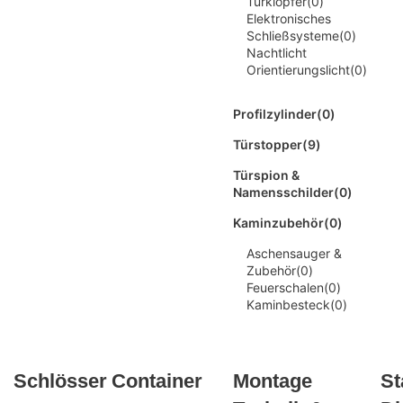
Türklopfer
(0)
Elektronisches
Schließsysteme
(0)
Nachtlicht
Orientierungslicht
(0)
Profilzylinder
(0)
Türstopper
(9)
Türspion &
Namensschilder
(0)
Kaminzubehör
(0)
Aschensauger &
Zubehör
(0)
Feuerschalen
(0)
Kaminbesteck
(0)
Schlösser
Container
Montage
St