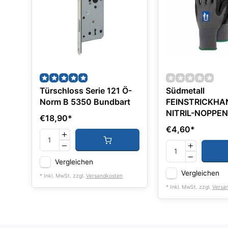
Türschloss Serie 121 Ö-
Südmetall
Norm B 5350 Bundbart
FEINSTRICKH
NITRIL-NOPPEN
€18,90
*
€4,60
*
Vergleichen
Vergleichen
* Inkl. MwSt. zzgl.
Versandkosten
* Inkl. MwSt. zzgl.
Versa