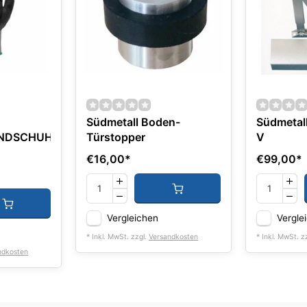
Südmetall Boden-
Südmetal
ANDSCHUHE
Türstopper
V
€16,00
*
€99,00
*
Vergleichen
Vergle
* Inkl. MwSt. zzgl.
Versandkosten
* Inkl. MwSt. z
ndkosten