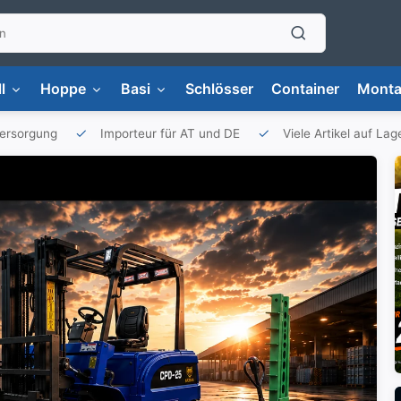
l
Hoppe
Basi
Schlösser
Container
Monta
versorgung
Importeur für AT und DE
Viele Artikel auf Lag