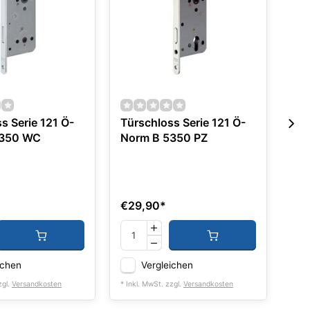
s Serie 121 Ö-
Türschloss Serie 121 Ö-
Se
5350 WC
Norm B 5350 PZ
AW
RT
€29,90
*
€1.
ichen
Vergleichen
zgl.
Versandkosten
* Inkl. MwSt. zzgl.
Versandkosten
* Ink