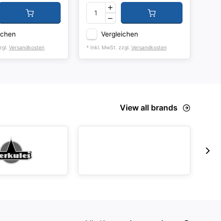
ichen
Vergleichen
zgl.
Versandkosten
* Inkl. MwSt. zzgl.
Versandkosten
* Ink
View all brands