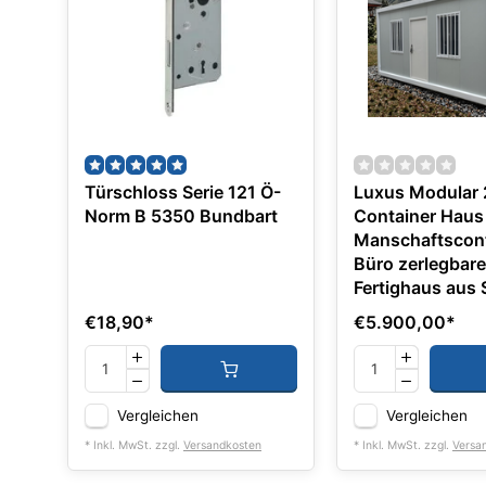
Türschloss Serie 121 Ö-
Luxus Modular 
Norm B 5350 Bundbart
Container Haus - Lage
Manschaftscont
Büro zerlegbar
Fertighaus aus 
€18,90
*
€5.900,00
*
Vergleichen
Vergleichen
* Inkl. MwSt. zzgl.
Versandkosten
* Inkl. MwSt. zzgl.
Versa