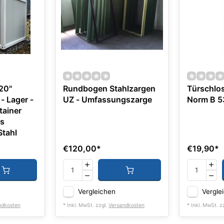
20"
Rundbogen Stahlzargen
Türschlos
r -
UZ - Umfassungszarge
Norm B 
ainer
es
Stahl
€120,00
*
€19,90
*
Vergleichen
Vergle
ndkosten
* Inkl. MwSt. zzgl.
Versandkosten
* Inkl. MwSt. z