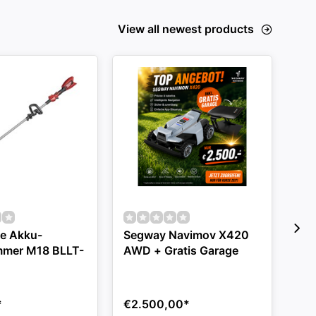
View all newest products
e Akku-
Segway Navimov X420
2t
mmer M18 BLLT-
AWD + Gratis Garage
*
€2.500,00
*
€3