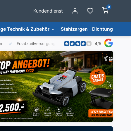
0
Kundendienst
ge Technik & Zubehör
Stahlzargen - Dichtungen
4
/
5
er
Ersatzteilversorgung