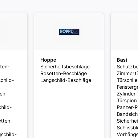
Hoppe
Basi
ten-
Sicherheitsbeschläge
Schutzbe
Rosetten-Beschläge
Zimmertür
child-
Langschild-Beschläge
Türschlie
Fenstergr
en-
Zylinder
Türspion
hild-
Panzer-R
Bandsich
tten-
Sicherhei
Schlissb
schild-
Vorhänge