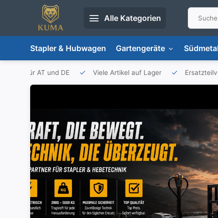
Alle Kategorien
Stapler & Hubwagen
Gartengeräte
Südmetal
porteur für AT und DE
Viele Artikel auf Lager
Ersatzteil