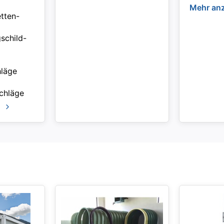
Mehr an
tten-
schild-
hläge
chläge