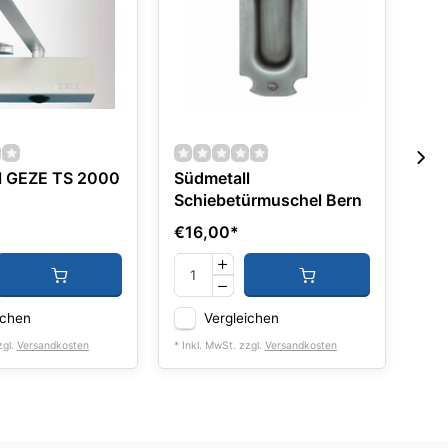
l GEZE TS 2000
Südmetall
Sta
Schiebetürmuschel Bern
M2
€16,00
*
€2
ichen
Vergleichen
zgl.
Versandkosten
* Inkl. MwSt. zzgl.
Versandkosten
* Ink