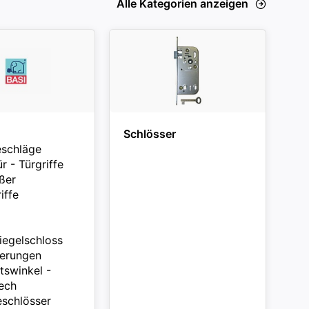
Alle Kategorien anzeigen
Schlösser
schläge
 - Türgriffe
ßer
iffe
iegelschloss
erungen
tswinkel -
lech
schlösser