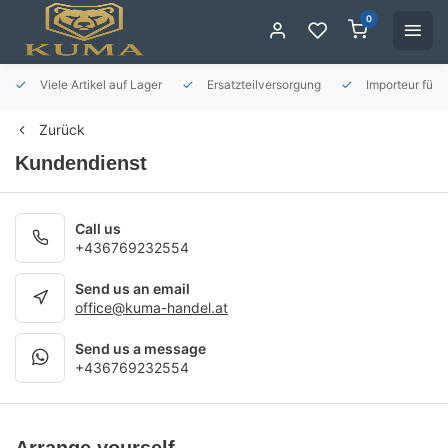
0
Viele Artikel auf Lager
Ersatzteilversorgung
Importeur für 
Zurück
Kundendienst
Call us
+436769232554
Send us an email
office@kuma-handel.at
Send us a message
+436769232554