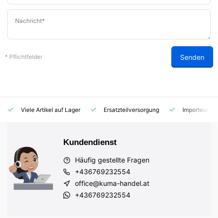
Senden
* Pflichtfelder
Viele Artikel auf Lager
Ersatzteilversorgung
Importeur fü
Kundendienst
Häufig gestellte Fragen
+436769232554
office@kuma-handel.at
+436769232554