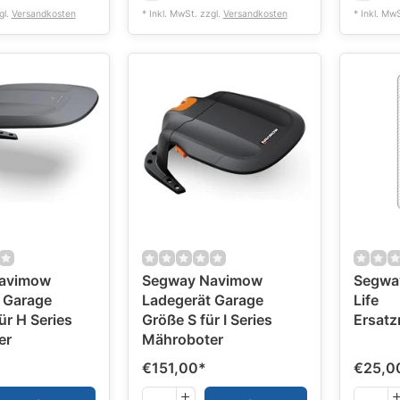
gl.
Versandkosten
* Inkl. MwSt. zzgl.
Versandkosten
* Inkl. Mw
avimow
Segway Navimow
Segwa
 Garage
Ladegerät Garage
Life
ür H Series
Größe S für I Series
Ersatz
er
Mähroboter
€151,00
*
€25,0