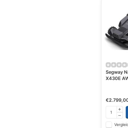
Segway N
X430E A
€2.799,0
Verglei