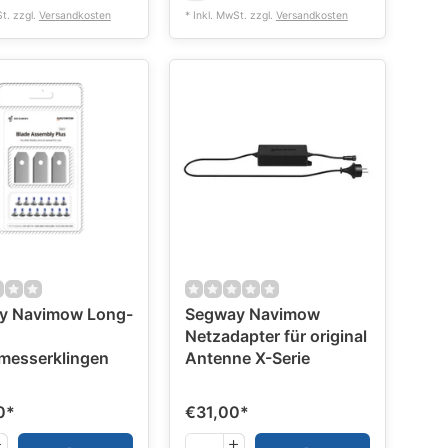
St. zzgl.
Versandkosten
* Inkl. MwSt. zzgl.
Versandkosten
y Navimow Long-
Segway Navimow
Netzadapter für original
messerklingen
Antenne X-Serie
0
*
€31,00
*