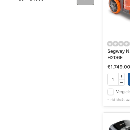
Segway N
H206E
€1.749,0
Verglei
* Inkl. MwSt. zz