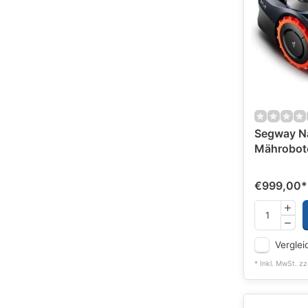
Segway N
Mährobot
€999,00
*
Verglei
* Inkl. MwSt. zz