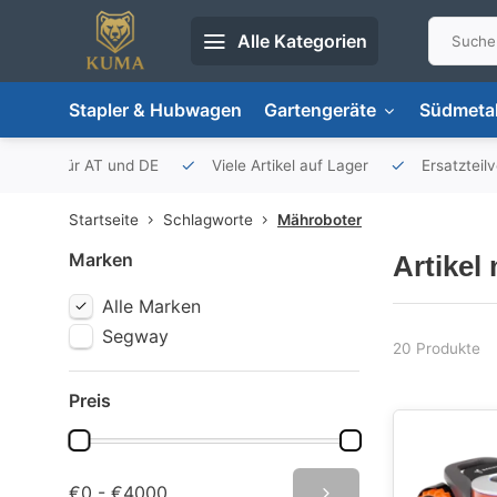
Alle Kategorien
Stapler & Hubwagen
Gartengeräte
Südmetal
porteur für AT und DE
Viele Artikel auf Lager
Ersatzteil
Startseite
Schlagworte
Mähroboter
Marken
Artikel
Alle Marken
Segway
20 Produkte
Preis
€0 - €4000