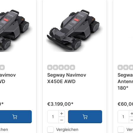
avimov
Segway Navimov
Segwa
WD
X450E AWD
Anten
180°
0
*
€3.199,00
*
€60,0
chen
Vergleichen
Ver