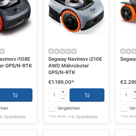
avimov i108E
Segway Navimov i210E
Segwa
er GPS/N-RTK
AWD Mähroboter
GPS/N-RTK
€1.199,00
*
€2.29
chen
Vergleichen
Ver
gl.
Versandkosten
* Inkl. MwSt. zzgl.
Versandkosten
* Inkl. Mw