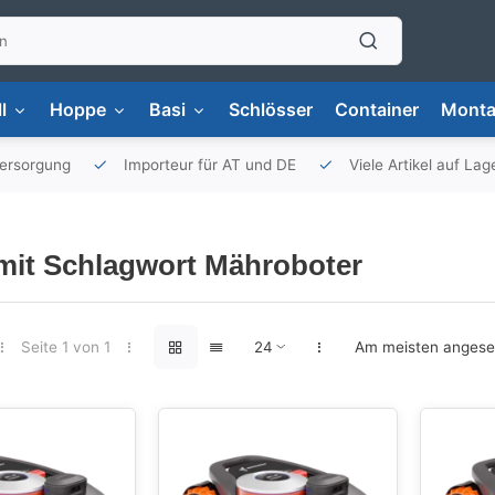
l
Hoppe
Basi
Schlösser
Container
Monta
versorgung
Importeur für AT und DE
Viele Artikel auf Lag
 mit Schlagwort Mähroboter
Seite 1 von 1
Am meisten anges