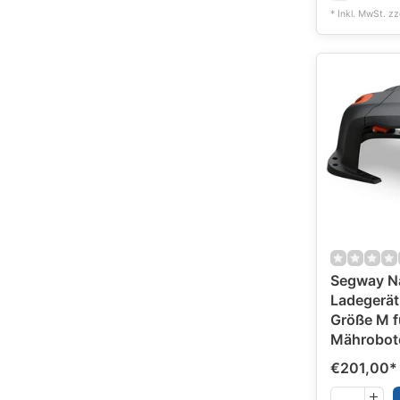
* Inkl. MwSt. zz
Segway N
Ladegerät
Größe M f
Mährobot
€201,00
*