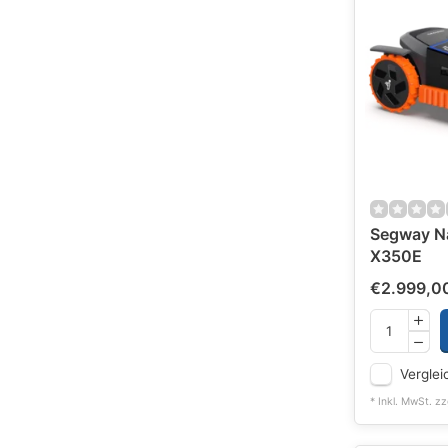
Segway N
X350E
€2.999,0
Verglei
* Inkl. MwSt. zz