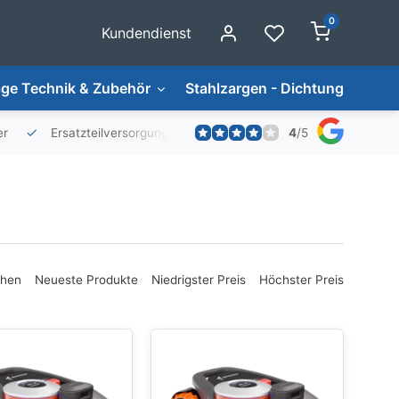
0
Kundendienst
ge Technik & Zubehör
Stahlzargen - Dichtungen
4
/
5
er
Ersatzteilversorgung
ehen
Neueste Produkte
Niedrigster Preis
Höchster Preis