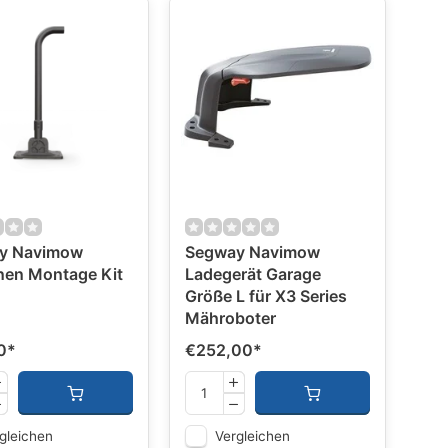
y Navimow
Segway Navimow
nen Montage Kit
Ladegerät Garage
Größe L für X3 Series
Mähroboter
0
*
€252,00
*
gleichen
Vergleichen