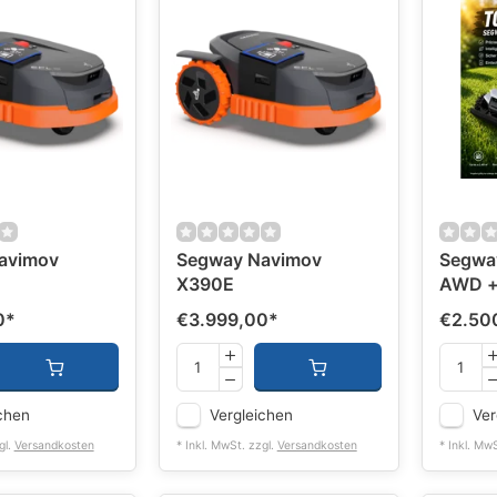
avimov
Segway Navimov
Segwa
X390E
AWD + 
0
*
€3.999,00
*
€2.50
chen
Vergleichen
Ver
gl.
Versandkosten
* Inkl. MwSt. zzgl.
Versandkosten
* Inkl. Mw