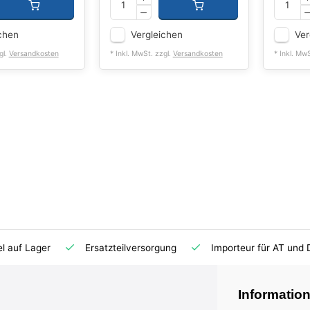
chen
Vergleichen
Ver
gl.
Versandkosten
* Inkl. MwSt. zzgl.
Versandkosten
* Inkl. Mw
el auf Lager
Ersatzteilversorgung
Importeur für AT und 
Informatio