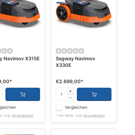
y Navimov X315E
Segway Navimov
X330E
9,00
*
€2.699,00
*
gleichen
Vergleichen
St. zzgl.
Versandkosten
* Inkl. MwSt. zzgl.
Versandkosten