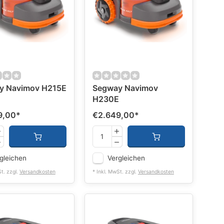
y Navimov H215E
Segway Navimov
H230E
9,00
*
€2.649,00
*
gleichen
Vergleichen
St. zzgl.
Versandkosten
* Inkl. MwSt. zzgl.
Versandkosten