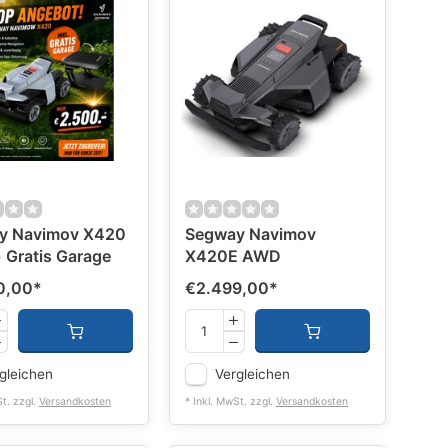
y Navimov X420
Segway Navimov
Gratis Garage
X420E AWD
0,00
*
€2.499,00
*
gleichen
Vergleichen
St. zzgl.
Versandkosten
* Inkl. MwSt. zzgl.
Versandkosten