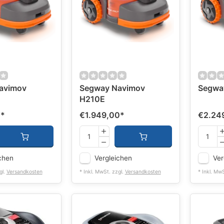
avimov
Segway Navimov
Segwa
H210E
0
*
€1.949,00
*
€2.24
chen
Vergleichen
Ver
gl.
Versandkosten
* Inkl. MwSt. zzgl.
Versandkosten
* Inkl. Mw