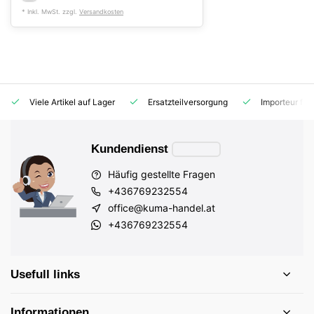
* Inkl. MwSt. zzgl.
Versandkosten
Viele Artikel auf Lager
Ersatzteilversorgung
Importeur für
Kundendienst
Häufig gestellte Fragen
+436769232554
office@kuma-handel.at
+436769232554
Usefull links
Informationen