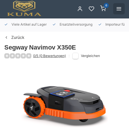
0
Viele Artikel auf Lager
Ersatzteilversorgung
Importeur für 
Zurück
Segway
Navimov X350E
0/5 (0 Bewertungen)
Vergleichen