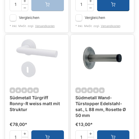
Vergleichen
Vergleichen
* Inkl. MwSt. zzgl.
Versandkosten
* Inkl. MwSt. zzgl.
Versandkosten
Südmetall Türgriff
Südmetall Wand-
Ronny-R weiss matt mit
Türstopper Edelstahl-
Struktur
sat., L 88 mm, Rosette Ø
50 mm
€78,00
*
€13,00
*