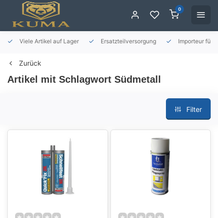
0
Viele Artikel auf Lager
Ersatzteilversorgung
Importeur für 
Zurück
Artikel mit Schlagwort Südmetall
Filter