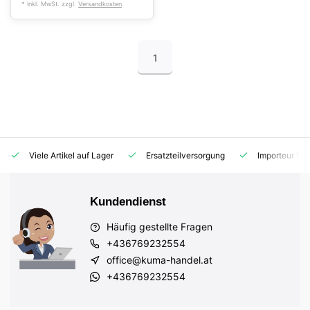
* Inkl. MwSt. zzgl.
Versandkosten
1
Viele Artikel auf Lager
Ersatzteilversorgung
Importeur für
Kundendienst
Häufig gestellte Fragen
+436769232554
office@kuma-handel.at
+436769232554