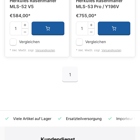
Herkules Rasenmäher
Herkules Rasenmäher
MLS-52 V5
MLS-53 Pro / Y196V
€584,00
*
€755,00
*
Vergleichen
Vergleichen
* Inkl. MwSt. zzgl.
Versandkosten
* Inkl. MwSt. zzgl.
Versandkosten
1
Viele Artikel auf Lager
Ersatzteilversorgung
Importeur für
Kundendienst