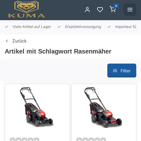
0
Viele Artikel auf Lager
Ersatzteilversorgung
Importeur für 
Zurück
Artikel mit Schlagwort Rasenmäher
Filter