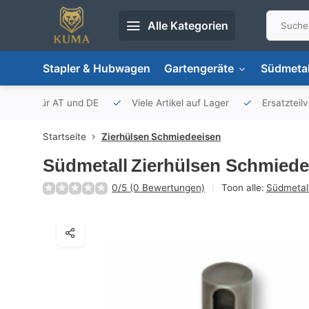
Alle Kategorien
Stapler & Hubwagen
Gartengeräte
Südmetal
porteur für AT und DE
Viele Artikel auf Lager
Ersatzteil
Startseite
Zierhülsen Schmiedeeisen
Südmetall
Zierhülsen Schmiede
0/5 (0 Bewertungen)
Toon alle:
Südmetal