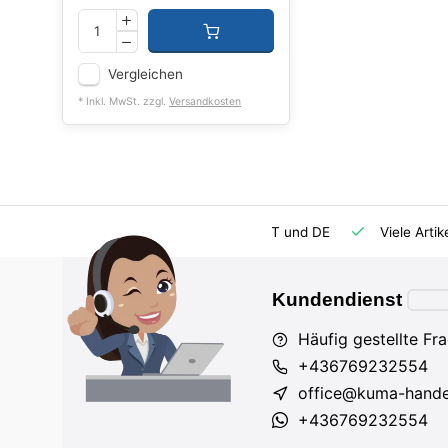
Vergleichen
* Inkl. MwSt. zzgl.
Versandkosten
rsatzteilversorgung
Importeur für AT und DE
Viele Artik
Kundendienst
Häufig gestellte Fr
+436769232554
office@kuma-hande
+436769232554