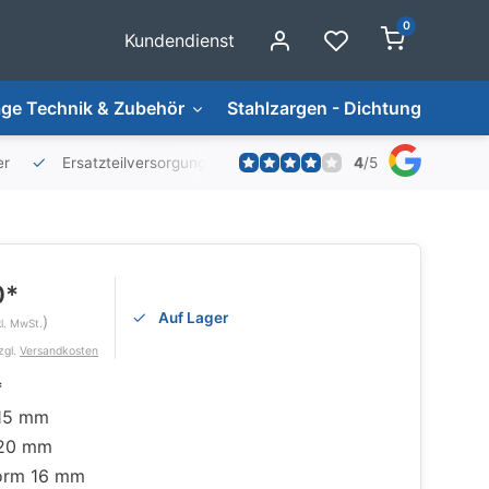
0
Kundendienst
ge Technik & Zubehör
Stahlzargen - Dichtungen
4
/
5
er
Ersatzteilversorgung
0*
Auf Lager
)
kl. MwSt.
zgl.
Versandkosten
*
15 mm
 20 mm
orm 16 mm