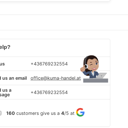
elp?
 us
+436769232554
 us an email
office@kuma-handel.at
 us a
+436769232554
sage
160
customers give us a
4
/
5
at