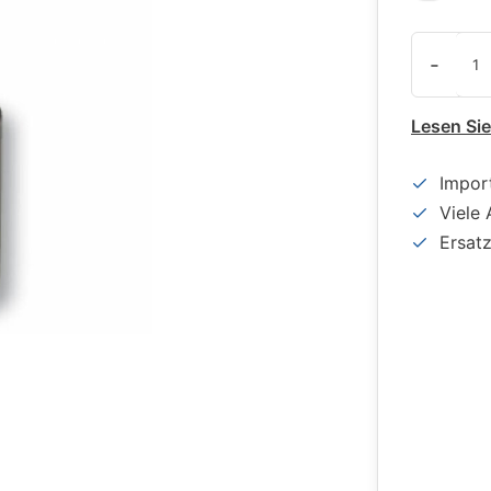
-
Lesen Si
Impor
Viele 
Ersat