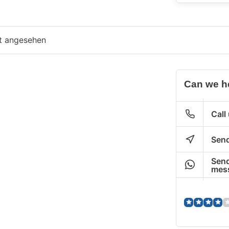
zt angesehen
Can we h
Call
Send
Send
mes