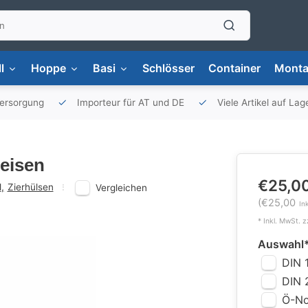
l
Hoppe
Basi
Schlösser
Container
Monta
versorgung
Importeur für AT und DE
Viele Artikel auf Lag
eisen
€25,0
l
,
Zierhülsen
Vergleichen
(€25,00
In
* Inkl. MwSt. z
Auswahl
DIN 
DIN
Ö-N