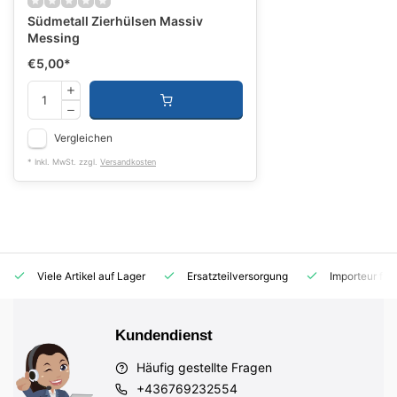
Südmetall Zierhülsen Massiv
Messing
€5,00
*
Vergleichen
* Inkl. MwSt. zzgl.
Versandkosten
Viele Artikel auf Lager
Ersatzteilversorgung
Importeur für
Kundendienst
Häufig gestellte Fragen
+436769232554