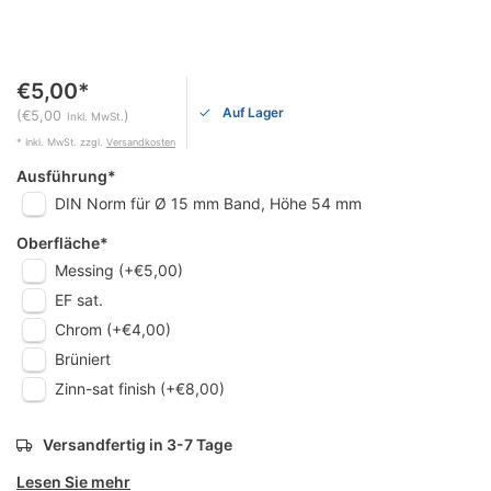
€5,00*
Auf Lager
(€5,00
)
Inkl. MwSt.
* Inkl. MwSt. zzgl.
Versandkosten
Ausführung
*
DIN Norm für Ø 15 mm Band, Höhe 54 mm
Oberfläche
*
Messing (+€5,00)
EF sat.
Chrom (+€4,00)
Brüniert
Zinn-sat finish (+€8,00)
Versandfertig in 3-7 Tage
Lesen Sie mehr