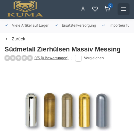
0
Viele Artikel auf Lager
Ersatzteilversorgung
Importeur für 
Zurück
Südmetall
Zierhülsen Massiv Messing
0/5 (0 Bewertungen)
Vergleichen