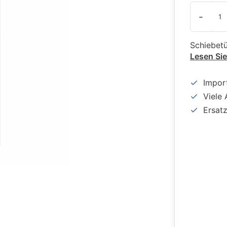
-
Schiebet
Lesen Si
Impor
Viele 
Ersat