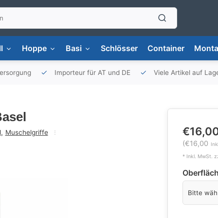
l
Hoppe
Basi
Schlösser
Container
Monta
versorgung
Importeur für AT und DE
Viele Artikel auf Lag
asel
€16,0
l
,
Muschelgriffe
(€16,00
Ink
* Inkl. MwSt. z
Oberfläc