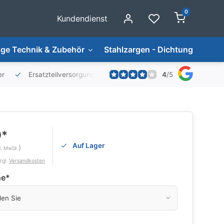
0
Kundendienst
ge Technik & Zubehör
Stahlzargen - Dichtungen
4
/
5
er
Ersatzteilversorgung
0*
Auf Lager
)
l. MwSt.
zgl.
Versandkosten
he
*