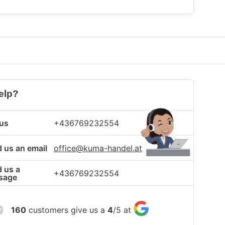
elp?
 us
+436769232554
 us an email
office@kuma-handel.at
 us a
+436769232554
sage
160
customers give us a
4
/
5
at