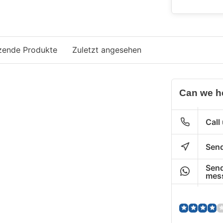
zende Produkte
Zuletzt angesehen
Can we h
Call
Send
Send
mes