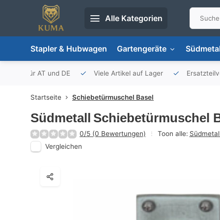
Alle Kategorien
Stapler & Hubwagen
Gartengeräte
Südmetal
porteur für AT und DE
Viele Artikel auf Lager
Ersatzteil
Startseite
Schiebetürmuschel Basel
Südmetall
Schiebetürmuschel B
0/5 (0 Bewertungen)
Toon alle:
Südmetal
Vergleichen