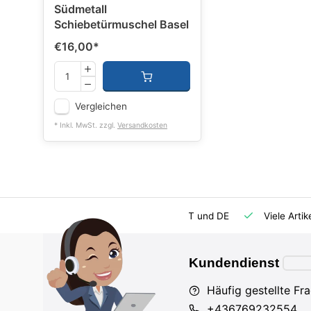
Südmetall
Schiebetürmuschel Basel
€16,00
*
Vergleichen
* Inkl. MwSt. zzgl.
Versandkosten
rsatzteilversorgung
Importeur für AT und DE
Viele Artik
Kundendienst
Häufig gestellte Fr
+436769232554