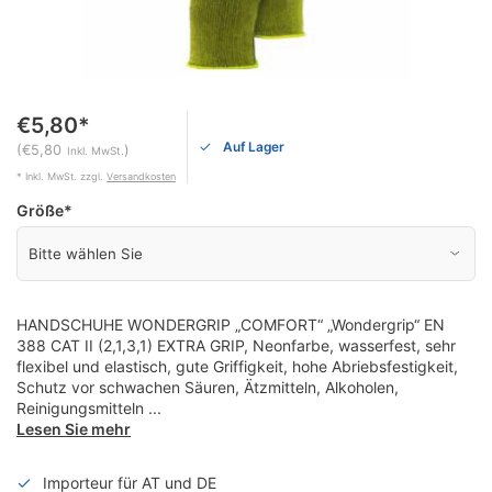
€5,80*
Auf Lager
(€5,80
)
Inkl. MwSt.
* Inkl. MwSt. zzgl.
Versandkosten
Größe
*
HANDSCHUHE WONDERGRIP „COMFORT“ „Wondergrip“ EN
388 CAT II (2,1,3,1) EXTRA GRIP, Neonfarbe, wasserfest, sehr
flexibel und elastisch, gute Griffigkeit, hohe Abriebsfestigkeit,
Schutz vor schwachen Säuren, Ätzmitteln, Alkoholen,
Reinigungsmitteln ...
Lesen Sie mehr
Importeur für AT und DE