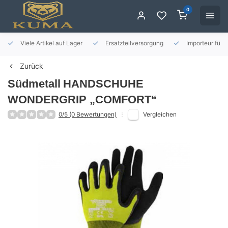
0
Viele Artikel auf Lager
Ersatzteilversorgung
Importeur für 
Zurück
Südmetall
HANDSCHUHE
WONDERGRIP „COMFORT“
0/5 (0 Bewertungen)
Vergleichen