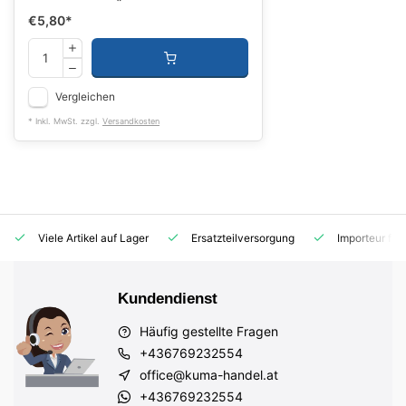
€5,80
*
Vergleichen
* Inkl. MwSt. zzgl.
Versandkosten
Viele Artikel auf Lager
Ersatzteilversorgung
Importeur für
Kundendienst
Häufig gestellte Fragen
+436769232554
office@kuma-handel.at
+436769232554