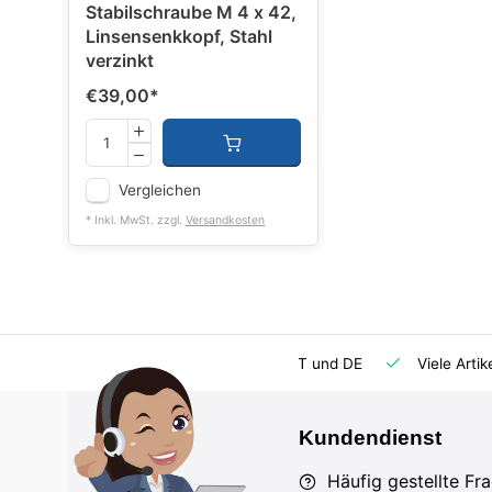
Stabilschraube M 4 x 42,
Linsensenkkopf, Stahl
verzinkt
€39,00
*
Vergleichen
* Inkl. MwSt. zzgl.
Versandkosten
rsatzteilversorgung
Importeur für AT und DE
Viele Artik
Kundendienst
Häufig gestellte Fr