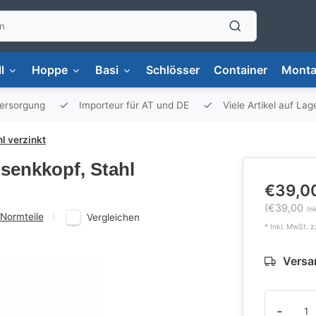
l
Hoppe
Basi
Schlösser
Container
Monta
versorgung
Importeur für AT und DE
Viele Artikel auf Lag
l verzinkt
nsenkkopf, Stahl
€39,0
(€39,00
In
Normteile
Vergleichen
* Inkl. MwSt. z
Versan
-