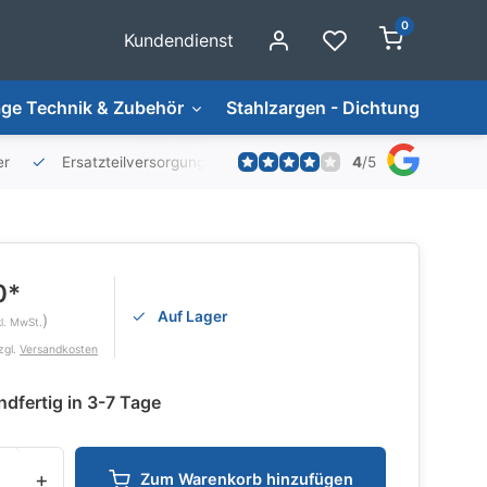
0
Kundendienst
ge Technik & Zubehör
Stahlzargen - Dichtungen
4
/
5
er
Ersatzteilversorgung
0*
Auf Lager
)
kl. MwSt.
zgl.
Versandkosten
dfertig in 3-7 Tage
+
Zum Warenkorb hinzufügen