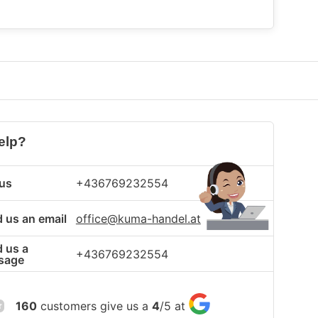
elp?
 us
+436769232554
 us an email
office@kuma-handel.at
 us a
+436769232554
sage
160
customers give us a
4
/
5
at