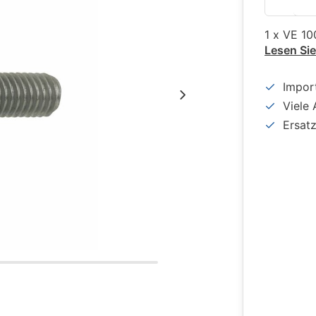
1 x VE 10
Lesen Si
Impor
Viele 
Ersat