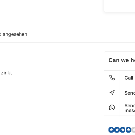
zt angesehen
Can we h
rzinkt
Call
Send
Send
mes