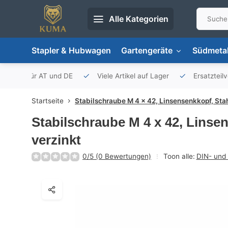
Alle Kategorien
Stapler & Hubwagen
Gartengeräte
Südmetal
porteur für AT und DE
Viele Artikel auf Lager
Ersatzteil
Startseite
Stabilschraube M 4 x 42, Linsensenkkopf, Stah
Stabilschraube M 4 x 42, Linse
verzinkt
0/5 (0 Bewertungen)
Toon alle:
DIN- und 