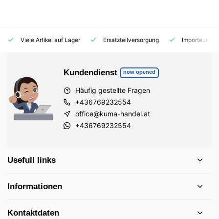
Viele Artikel auf Lager
Ersatzteilversorgung
Importeur für
Kundendienst
now opened
Häufig gestellte Fragen
+436769232554
office@kuma-handel.at
+436769232554
Usefull links
Informationen
Kontaktdaten