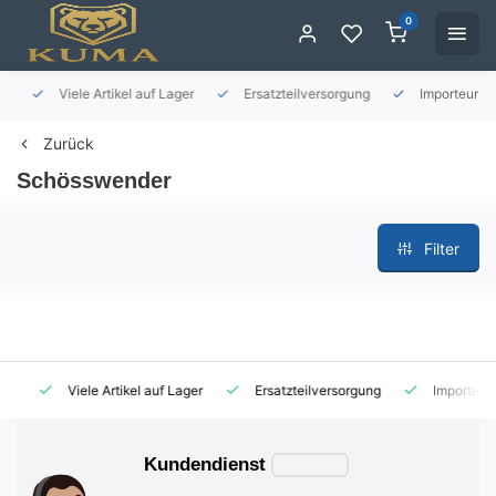
0
Viele Artikel auf Lager
Ersatzteilversorgung
Importeur für 
Zurück
Schösswender
Filter
Viele Artikel auf Lager
Ersatzteilversorgung
Importeur fü
Kundendienst