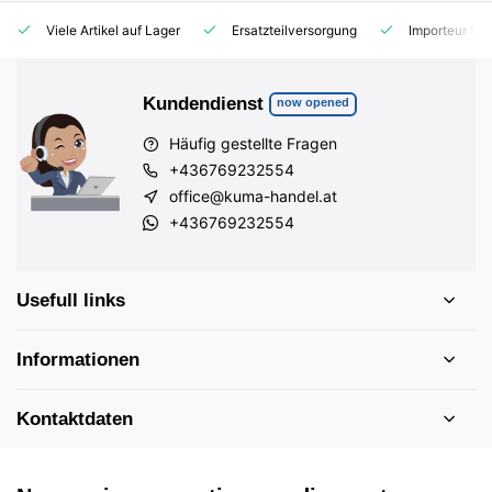
Viele Artikel auf Lager
Ersatzteilversorgung
Importeur für
Kundendienst
now opened
Häufig gestellte Fragen
+436769232554
office@kuma-handel.at
+436769232554
Usefull links
Informationen
Kontaktdaten