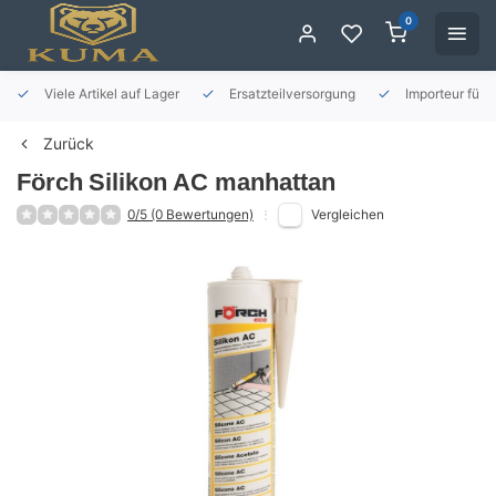
0
Viele Artikel auf Lager
Ersatzteilversorgung
Importeur für 
Zurück
Förch
Silikon AC manhattan
0/5 (0 Bewertungen)
Vergleichen