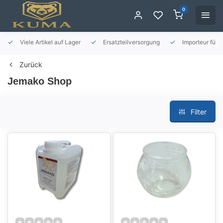
0
Viele Artikel auf Lager
Ersatzteilversorgung
Importeur für 
Zurück
Jemako Shop
Filter