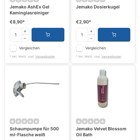
Jemako AshEx Gel
Jemako Dosierkugel
Kaminglasreiniger
€8,90
*
€2,90
*
Vergleichen
Vergleichen
* Inkl. MwSt. zzgl.
Versandkosten
* Inkl. MwSt. zzgl.
Versandkosten
Schaumpumpe für 500
Jemako Velvet Blossom
ml-Flasche weiß
Oil Bath