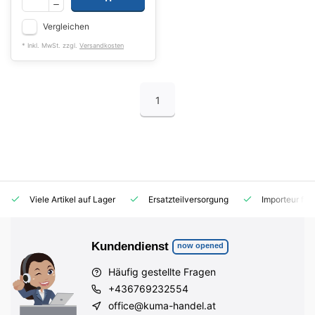
Vergleichen
* Inkl. MwSt. zzgl.
Versandkosten
1
Viele Artikel auf Lager
Ersatzteilversorgung
Importeur für
Kundendienst
now opened
Häufig gestellte Fragen
+436769232554
office@kuma-handel.at