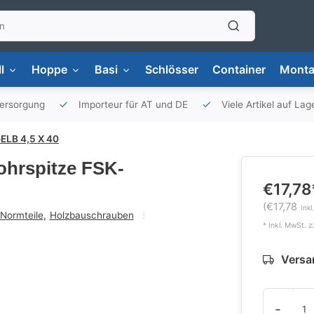
l
Hoppe
Basi
Schlösser
Container
Monta
versorgung
Importeur für AT und DE
Viele Artikel auf Lag
ELB 4,5 X 40
ohrspitze FSK-
€17,78
(€17,78
Inkl
Normteile
,
Holzbauschrauben
* Inkl. MwSt. z
Versan
-