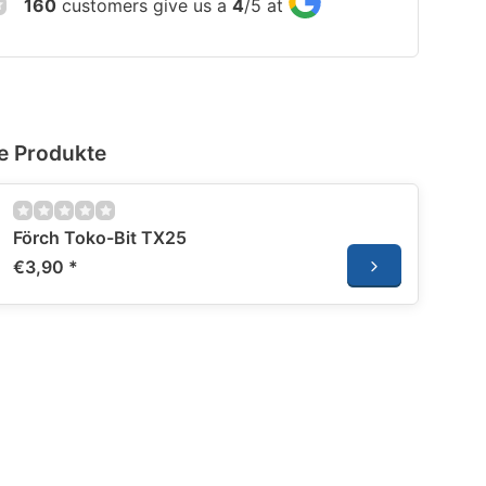
160
customers give us a
4
/
5
at
e Produkte
Förch Toko-Bit TX25
€3,90
*