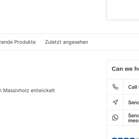
zende Produkte
Zuletzt angesehen
Can we h
Call
n Massivholz entwickelt
Send
Send
mes