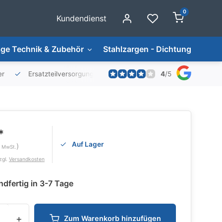
0
Kundendienst
ge Technik & Zubehör
Stahlzargen - Dichtungen
4
/
5
er
Ersatzteilversorgung
*
Auf Lager
)
. MwSt.
zgl.
Versandkosten
dfertig in 3-7 Tage
+
Zum Warenkorb hinzufügen