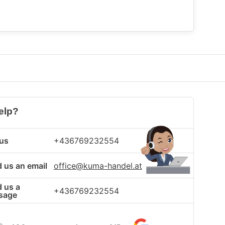
elp?
 us
+436769232554
 us an email
office@kuma-handel.at
 us a
+436769232554
sage