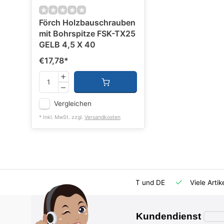
Förch Holzbauschrauben
mit Bohrspitze FSK-TX25
GELB 4,5 X 40
€17,78
*
Vergleichen
* Inkl. MwSt. zzgl.
Versandkosten
rsatzteilversorgung
Importeur für AT und DE
Viele Artik
Kundendienst