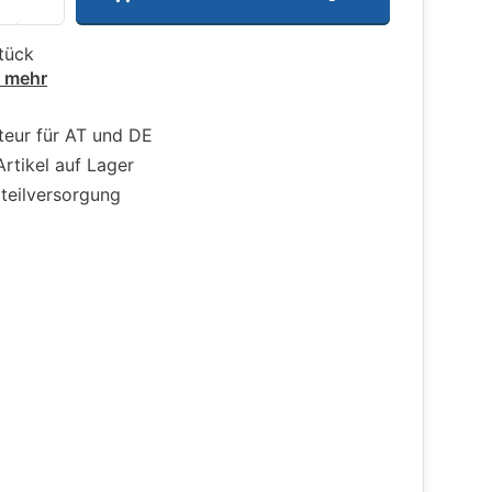
tück
e mehr
teur für AT und DE
Artikel auf Lager
zteilversorgung