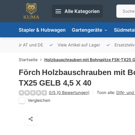
Alle Kategorien
Stapler & Hubwagen
Gartengeräte
Südmetal
porteur für AT und DE
Viele Artikel auf Lager
Ersatzteil
Startseite
Holzbauschrauben mit Bohrspitze FSK-TX25 G
Förch
Holzbauschrauben mit B
TX25 GELB 4,5 X 40
0/5 (0 Bewertungen)
Toon alle:
DIN- und 
Vergleichen