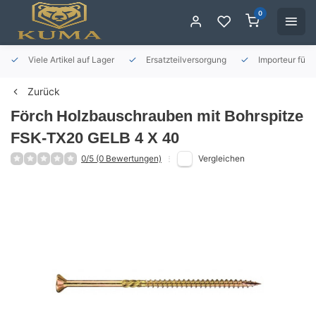
0
Viele Artikel auf Lager
Ersatzteilversorgung
Importeur für 
Zurück
Förch
Holzbauschrauben mit Bohrspitze
FSK-TX20 GELB 4 X 40
0/5 (0 Bewertungen)
Vergleichen