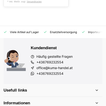
* Inkl. MwSt. zzgl.
Versandkosten
Viele Artikel auf Lager
Ersatzteilversorgung
Importeur für
Kundendienst
Häufig gestellte Fragen
+436769232554
office@kuma-handel.at
+436769232554
Usefull links
Informationen