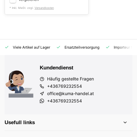
* Inkl. MwSt. zzgl.
Versandkosten
Viele Artikel auf Lager
Ersatzteilversorgung
Importeur für
Kundendienst
Häufig gestellte Fragen
+436769232554
office@kuma-handel.at
+436769232554
Usefull links