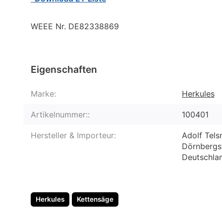
WEEE Nr. DE82338869
Eigenschaften
Marke:
Herkules
Artikelnummer::
100401
Hersteller & Importeur:
Adolf Tels
Dörnbergs
Deutschlan
Herkules
Kettensäge