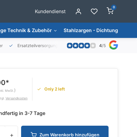
0
Kundendienst
ge Technik & Zubehör
Stahlzargen - Dichtungen
4
/
5
er
Ersatzteilversorgung
00*
Only 2 left
)
nkl. MwSt.
zgl.
Versandkosten
dfertig in 3-7 Tage
+
Zum Warenkorb hinzufügen