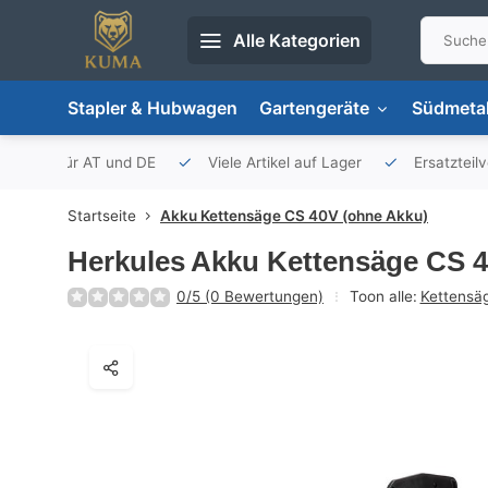
Alle Kategorien
Stapler & Hubwagen
Gartengeräte
Südmetal
porteur für AT und DE
Viele Artikel auf Lager
Ersatzteil
Startseite
Akku Kettensäge CS 40V (ohne Akku)
Herkules
Akku Kettensäge CS 4
0/5 (0 Bewertungen)
Toon alle:
Kettensä