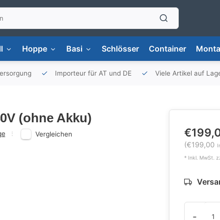
l
Hoppe
Basi
Schlösser
Container
Monta
versorgung
Importeur für AT und DE
Viele Artikel auf Lag
0V (ohne Akku)
€199,
ge
Vergleichen
(€199,00
I
* Inkl. MwSt. z
Versan
-