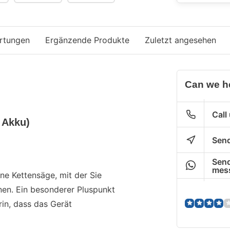
rtungen
Ergänzende Produkte
Zuletzt angesehen
Can we h
Call
 Akku)
Send
Send
mes
ene Kettensäge, mit der Sie
nen. Ein besonderer Pluspunkt
in, dass das Gerät