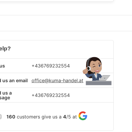
elp?
 us
+436769232554
 us an email
office@kuma-handel.at
 us a
+436769232554
sage
160
customers give us a
4
/
5
at