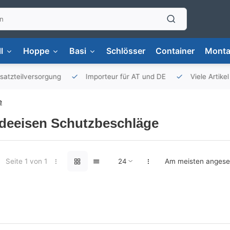
l
Hoppe
Basi
Schlösser
Container
Monta
versorgung
Importeur für AT und DE
Viele Artikel auf Lag
e
deeisen Schutzbeschläge
Seite 1 von 1
Am meisten anges