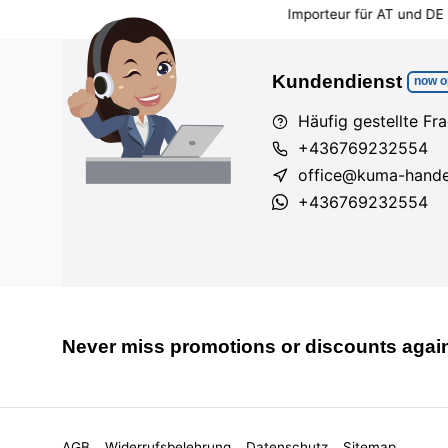
rsatzteilversorgung
Importeur für AT und DE
Viele Arti
Kundendienst
now o
Häufig gestellte Fr
+436769232554
office@kuma-hande
+436769232554
Never miss promotions or discounts agai
AGB
Widerrufsbelehrung
Datenschutz
Sitemap