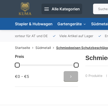
Alle Kategorien
Stapler & Hubwagen
Gartengeräte
Südmetal
porteur für AT und DE
Viele Artikel auf Lager
Ersatzteil
Startseite
Südmetall
Schmiedeeisen Schutzbeschläg
Preis
Schmie
0 Produkte
€0 - €5