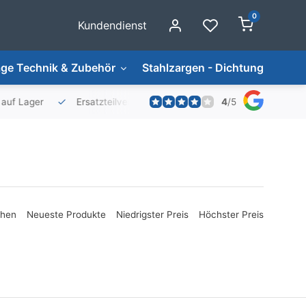
0
Kundendienst
ge Technik & Zubehör
Stahlzargen - Dichtungen
4
/
5
er
Ersatzteilversorgung
ehen
Neueste Produkte
Niedrigster Preis
Höchster Preis