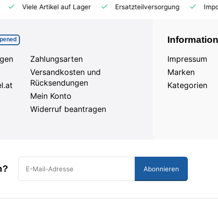
kel auf Lager
Ersatzteilversorgung
Importeur für AT und
Informatio
pened
agen
Zahlungsarten
Impressum
Versandkosten und
Marken
Rücksendungen
l.at
Kategorien
Mein Konto
Widerruf beantragen
n?
Abonnieren