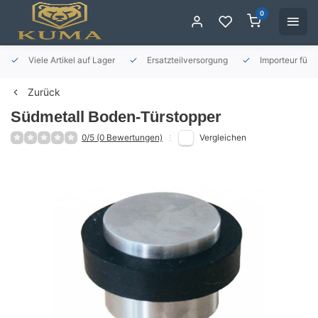
0
Viele Artikel auf Lager
Ersatzteilversorgung
Importeur für 
Zurück
Südmetall
Boden-Türstopper
0/5 (0 Bewertungen)
Vergleichen