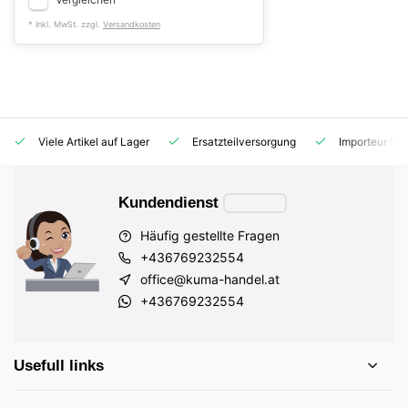
* Inkl. MwSt. zzgl.
Versandkosten
Viele Artikel auf Lager
Ersatzteilversorgung
Importeur für
Kundendienst
Häufig gestellte Fragen
+436769232554
office@kuma-handel.at
+436769232554
Usefull links